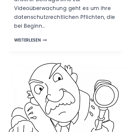
Videoüberwachung geht es um Ihre
datenschutzrechtlichen Pflichten, die
bei Beginn…
WAS
WEITERLESEN
SIE
BEI
EINER
VIDEOÜBERWACHUNG
BERÜCKSICHTIGEN
SOLLTEN
-
TEIL
3