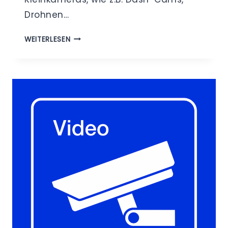
Drohnen…
VIDEOÜBERWACHUNG
WEITERLESEN
IM
ÖFFENTLICHEN
RAUM
–
ZULÄSSIG
ODER
UNZULÄSSIG?