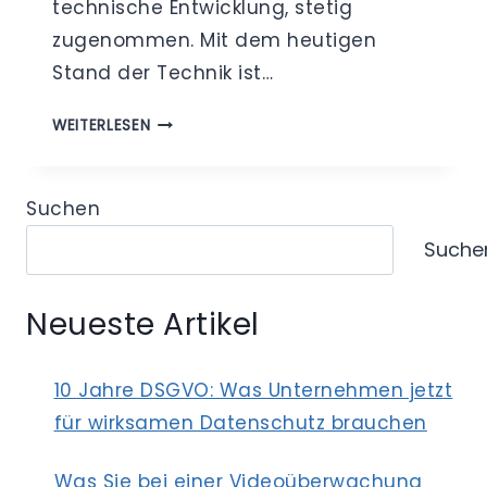
technische Entwicklung, stetig
zugenommen. Mit dem heutigen
Stand der Technik ist…
VIDEOÜBERWACHUNG
WEITERLESEN
–
WIESO
SIE
Suchen
DEN
Suche
DATENSCHUTZ
IM
BLICK
Neueste Artikel
BEHALTEN
SOLLTEN?
10 Jahre DSGVO: Was Unternehmen jetzt
für wirksamen Datenschutz brauchen
Was Sie bei einer Videoüberwachung