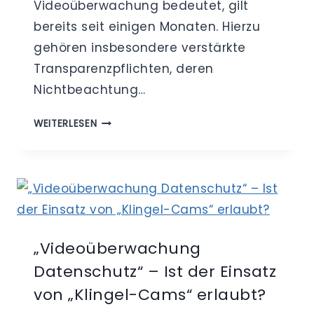
Videoüberwachung bedeutet, gilt
bereits seit einigen Monaten. Hierzu
gehören insbesondere verstärkte
Transparenzpflichten, deren
Nichtbeachtung…
DATENSCHUTZ-
WEITERLESEN
GRUNDVERORDNUNG
(DS-
GVO)
–
WAS
HAT
SICH
„Videoüberwachung
BEI
Datenschutz“ – Ist der Einsatz
DER
VIDEOÜBERWACHUNG
von „Klingel-Cams“ erlaubt?
GEÄNDERT?