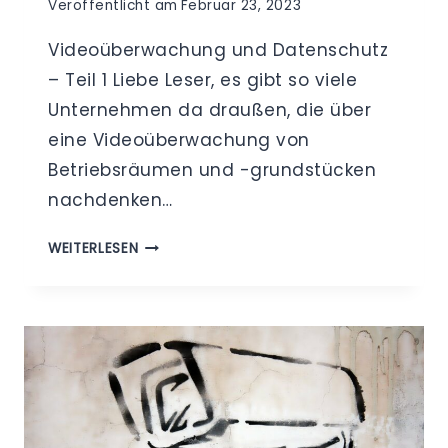
Veröffentlicht am
Februar 23, 2023
Videoüberwachung und Datenschutz
– Teil 1 Liebe Leser, es gibt so viele
Unternehmen da draußen, die über
eine Videoüberwachung von
Betriebsräumen und -grundstücken
nachdenken…
WAS
WEITERLESEN
SIE
BEI
EINER
VIDEOÜBERWACHUNG
BERÜCKSICHTIGEN
SOLLTEN
-
TEIL