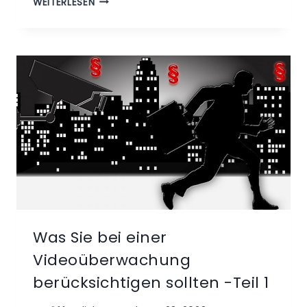
WEITERLESEN
SIE
BEI
EINER
VIDEOÜBERWACHUNG
BERÜCKSICHTIGEN
SOLLTEN
-
TEIL
2
Was Sie bei einer
Videoüberwachung
berücksichtigen sollten -Teil 1