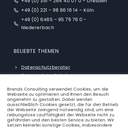
+49 (0) 351 – 264 40 07 0 – Dresden
+49 (0) 221 – 98 86 16 14 – Köln
+49 (0) 6485 – 95 79 76 0 -
Niedererbach
BELIEBTE THEMEN
Datenschutzberater
Datenschutz-Schulungen
Datenschutzauditor
Brands Consulting verwendet Cookies, um die
externer Datenschutzbeauftragter
Webseite zu optimieren und Ihnen den Besuch
angenehm zu gestalten. Dabei werden
ausschließlich Cookies gesetzt, die für den Betrieb
der Webseite zwingend notwendig sind, um eine
reibungslose Lauffähigkeit der Webseite nicht zu
gefährden und den besten Service zu bieten. Wir
setzen keinerlei sonstige Cookies, insbesondere