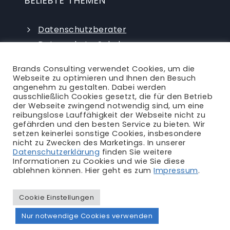
BELIEBTE THEMEN
Datenschutzberater
Datenschutz-Schulungen
Datenschutzauditor
Brands Consulting verwendet Cookies, um die
externer Datenschutzbeauftragter
Webseite zu optimieren und Ihnen den Besuch
angenehm zu gestalten. Dabei werden
ausschließlich Cookies gesetzt, die für den Betrieb
der Webseite zwingend notwendig sind, um eine
reibungslose Lauffähigkeit der Webseite nicht zu
gefährden und den besten Service zu bieten. Wir
setzen keinerlei sonstige Cookies, insbesondere
nicht zu Zwecken des Marketings. In unserer
Ansprechpartner
|
Blog
|
Karriere
|
Datenschutzerklärung
finden Sie weitere
Informationen zu Cookies und wie Sie diese
Impressum
|
Datenschutzerklärung
|
AGB
|
ablehnen können. Hier geht es zum
Impressum
.
Rechtliches
Cookie Einstellungen
Nur notwendige Cookies verwenden
© Brands Consulting 2011 - 2026 | alle Rechte vorbehalten