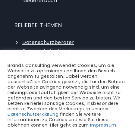
Niedererbach
BELIEBTE THEMEN
Datenschutzberater
Datenschutz-Schulungen
Datenschutzauditor
Brands Consulting verwendet Cookies, um die
externer Datenschutzbeauftragter
Webseite zu optimieren und Ihnen den Besuch
angenehm zu gestalten. Dabei werden
ausschließlich Cookies gesetzt, die für den Betrieb
der Webseite zwingend notwendig sind, um eine
reibungslose Lauffähigkeit der Webseite nicht zu
gefährden und den besten Service zu bieten. Wir
setzen keinerlei sonstige Cookies, insbesondere
nicht zu Zwecken des Marketings. In unserer
Ansprechpartner
|
Blog
|
Karriere
|
Datenschutzerklärung
finden Sie weitere
Informationen zu Cookies und wie Sie diese
Impressum
|
Datenschutzerklärung
|
AGB
|
ablehnen können. Hier geht es zum
Impressum
.
Rechtliches