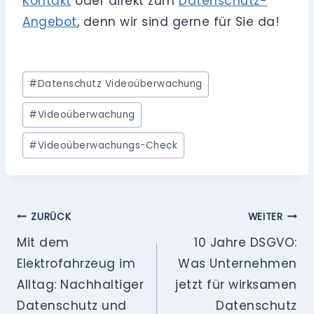
Kontakt
oder direkt zum
Datenschutz-
Angebot
, denn wir sind gerne für Sie da!
Schlagworte:
#
Datenschutz Videoüberwachung
#
Videoüberwachung
#
Videoüberwachungs-Check
Beitragsnavigation
ZURÜCK
WEITER
Mit dem
10 Jahre DSGVO:
Elektrofahrzeug im
Was Unternehmen
Alltag: Nachhaltiger
jetzt für wirksamen
Datenschutz und
Datenschutz