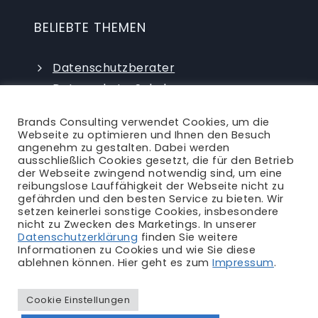
BELIEBTE THEMEN
Datenschutzberater
Datenschutz-Schulungen
Datenschutzauditor
Brands Consulting verwendet Cookies, um die
externer Datenschutzbeauftragter
Webseite zu optimieren und Ihnen den Besuch
angenehm zu gestalten. Dabei werden
ausschließlich Cookies gesetzt, die für den Betrieb
der Webseite zwingend notwendig sind, um eine
reibungslose Lauffähigkeit der Webseite nicht zu
gefährden und den besten Service zu bieten. Wir
setzen keinerlei sonstige Cookies, insbesondere
nicht zu Zwecken des Marketings. In unserer
Ansprechpartner
|
Blog
|
Karriere
|
Datenschutzerklärung
finden Sie weitere
Informationen zu Cookies und wie Sie diese
Impressum
|
Datenschutzerklärung
|
AGB
|
ablehnen können. Hier geht es zum
Impressum
.
Rechtliches
Cookie Einstellungen