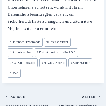
sofern diese die Absicht haben, Dienste eines US-
Unternehmens zu nutzen, vorab mit Ihrem
Datenschutzbeauftragten beraten, um
Sicherheitsdefizite zu umgehen und alternative
Möglichkeiten zu ermitteln.
Schlagworte:
#
Datenschutzbehörde
#
Datenschützer
#
Datentransfer
#
Datentransfer in die USA
#
EU-Kommission
#
Privacy Shield
#
Safe Harbor
#
USA
Beitragsnavigation
ZURÜCK
WEITER
Regnerische Aussichten
ePrivacy-Verordnung –