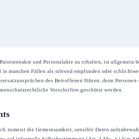
Patientenakte und Personalakte zu erhalten, ist allgemein b
rd in manchen Fällen als störend empfunden oder schlichtweg
sersatzansprüchen des Betroffenen führen, denn Personen-
tenschutzrechtliche Vorschriften geschützt werden.
hts
ich zumeist die Gemeinsamkeit, sensible Daten aufzubewahre
s auf informelle Selbstbestimmung (Art. 2 Abs. 1 i.V.m Art