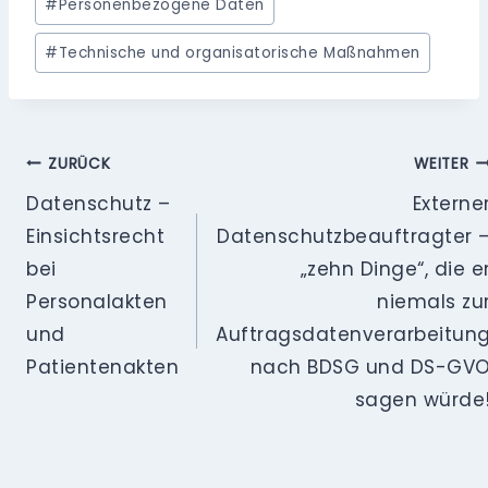
#
Personenbezogene Daten
#
Technische und organisatorische Maßnahmen
Beitragsnavigation
ZURÜCK
WEITER
Datenschutz –
Externe
Einsichtsrecht
Datenschutzbeauftragter 
bei
„zehn Dinge“, die e
Personalakten
niemals zu
und
Auftragsdatenverarbeitun
Patientenakten
nach BDSG und DS-GV
sagen würde