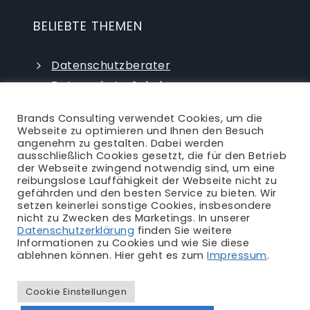
BELIEBTE THEMEN
Datenschutzberater
Datenschutz-Schulungen
Datenschutzauditor
Brands Consulting verwendet Cookies, um die
externer Datenschutzbeauftragter
Webseite zu optimieren und Ihnen den Besuch
angenehm zu gestalten. Dabei werden
ausschließlich Cookies gesetzt, die für den Betrieb
der Webseite zwingend notwendig sind, um eine
reibungslose Lauffähigkeit der Webseite nicht zu
gefährden und den besten Service zu bieten. Wir
setzen keinerlei sonstige Cookies, insbesondere
nicht zu Zwecken des Marketings. In unserer
Ansprechpartner
|
Blog
|
Karriere
|
Datenschutzerklärung
finden Sie weitere
Informationen zu Cookies und wie Sie diese
Impressum
|
Datenschutzerklärung
|
AGB
|
ablehnen können. Hier geht es zum
Impressum
.
Rechtliches
Cookie Einstellungen