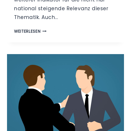
national steigende Relevanz dieser
Thematik. Auch…
„DATENSCHUTZ
WEITERLESEN
HOMEOFFICE“
–
DER
RICHTIGE
UMGANG
MIT
DER
SOGENANNTEN
TELEARBEIT