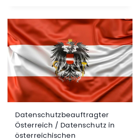
(BETRIEBLICHER)
DATENSCHUTZBEAUFTRAGTER
(DSB)
VS.
EXTERNER
DSB
–
EIN
VERGLEICH
Datenschutzbeauftragter
Österreich / Datenschutz in
österreichischen