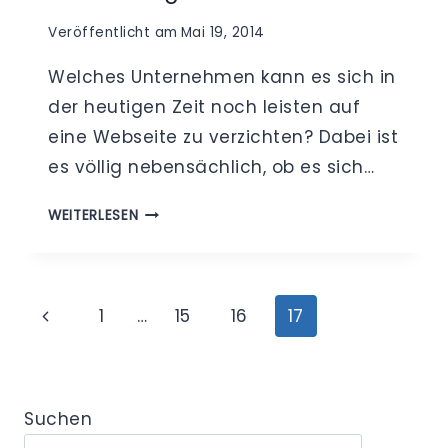
Veröffentlicht am
Mai 19, 2014
Welches Unternehmen kann es sich in
der heutigen Zeit noch leisten auf
eine Webseite zu verzichten? Dabei ist
es völlig nebensächlich, ob es sich…
DIE
WEITERLESEN
DATENSCHUTZERKLÄRUNG
GEMÄSS §
1
Seitennavigation
3 T
Vorherige
1
…
15
16
17
MG A
Seite
UF W
EBSEITEN –
E
Suchen
IN B