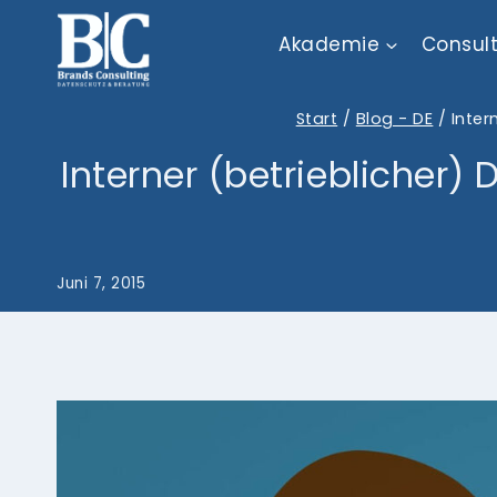
Zum
Akademie
Consul
Inhalt
springen
Start
/
Blog - DE
/
Inter
Interner (betrieblicher)
Juni 7, 2015