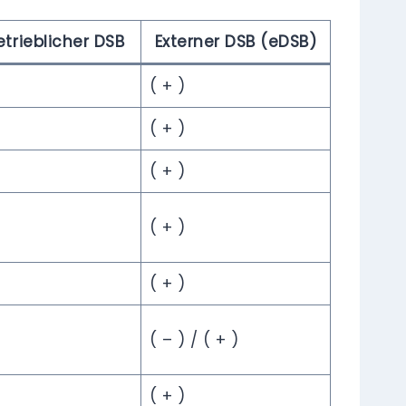
etrieblicher DSB
Externer DSB (eDSB)
( + )
( + )
( + )
( + )
( + )
( – ) / ( + )
( + )