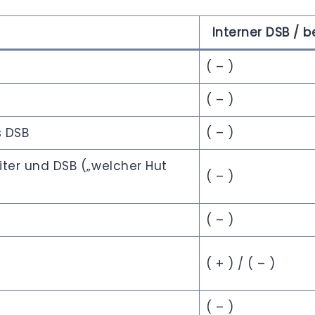
Interner DSB / b
( – )
( – )
s DSB
( – )
ter und DSB („welcher Hut
( – )
( – )
( + ) / ( – )
( – )