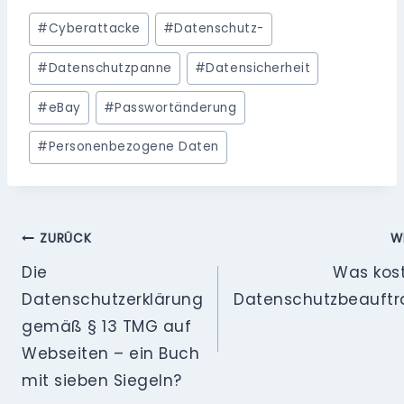
Schlagworte:
#
Cyberattacke
#
Datenschutz-
#
Datenschutzpanne
#
Datensicherheit
#
eBay
#
Passwortänderung
#
Personenbezogene Daten
Beitragsnavigation
ZURÜCK
W
Die
Was kost
Datenschutzerklärung
Datenschutzbeauftr
gemäß § 13 TMG auf
Webseiten – ein Buch
mit sieben Siegeln?