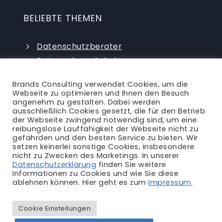
BELIEBTE THEMEN
Datenschutzberater
Datenschutz-Schulungen
Datenschutzauditor
Brands Consulting verwendet Cookies, um die
externer Datenschutzbeauftragter
Webseite zu optimieren und Ihnen den Besuch
angenehm zu gestalten. Dabei werden
ausschließlich Cookies gesetzt, die für den Betrieb
der Webseite zwingend notwendig sind, um eine
reibungslose Lauffähigkeit der Webseite nicht zu
gefährden und den besten Service zu bieten. Wir
setzen keinerlei sonstige Cookies, insbesondere
nicht zu Zwecken des Marketings. In unserer
Ansprechpartner
|
Blog
|
Karriere
|
Datenschutzerklärung
finden Sie weitere
Informationen zu Cookies und wie Sie diese
Impressum
|
Datenschutzerklärung
|
AGB
|
ablehnen können. Hier geht es zum
Impressum
.
Rechtliches
Cookie Einstellungen