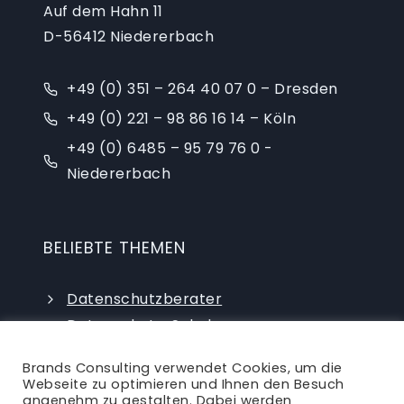
Auf dem Hahn 11
D-56412 Niedererbach
+49 (0) 351 – 264 40 07 0 – Dresden
+49 (0) 221 – 98 86 16 14 – Köln
+49 (0) 6485 – 95 79 76 0 -
Niedererbach
BELIEBTE THEMEN
Datenschutzberater
Datenschutz-Schulungen
Datenschutzauditor
Brands Consulting verwendet Cookies, um die
externer Datenschutzbeauftragter
Webseite zu optimieren und Ihnen den Besuch
angenehm zu gestalten. Dabei werden