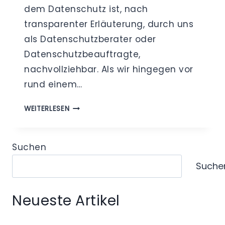
dem Datenschutz ist, nach
transparenter Erläuterung, durch uns
als Datenschutzberater oder
Datenschutzbeauftragte,
nachvollziehbar. Als wir hingegen vor
rund einem…
APRIL
WEITERLESEN
APRIL
–
DIE
Suchen
DATENSCHUTZ-
Suche
VERPFLICHTUNG
ZUM
GASTZUGANGSZWANG
Neueste Artikel
IM
ONLINEHANDEL