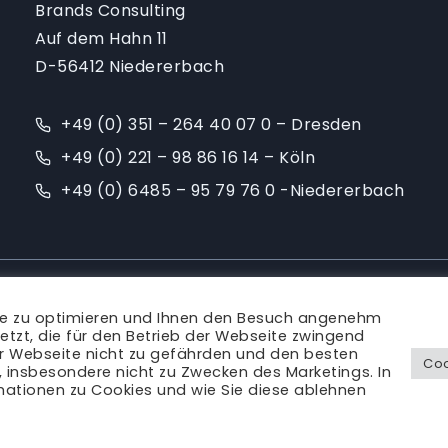
Brands Consulting
Auf dem Hahn 11
D-56412 Niedererbach
+49 (0) 351 – 264 40 07 0 – Dresden
+49 (0) 221 – 98 86 16 14 – Köln
+49 (0) 6485 – 95 79 76 0 -Niedererbach
Ansprechpartner
|
Blog
|
Karriere
|
Impressum
te zu optimieren und Ihnen den Besuch angenehm
Rechtliches
etzt, die für den Betrieb der Webseite zwingend
er Webseite nicht zu gefährden und den besten
Coo
s, insbesondere nicht zu Zwecken des Marketings. In
mationen zu Cookies und wie Sie diese ablehnen
© Brands Consulting 2011 - 2026 | alle Rechte vorbehalten