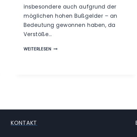
insbesondere auch aufgrund der
möglichen hohen Bußgelder – an
Bedeutung gewonnen haben, da
Verstöße…
ZUKÜNFTIG
WEITERLESEN
HÖHERE
BUSSGELDER? –
K
ONZEPT D
ER D
SK
KONTAKT