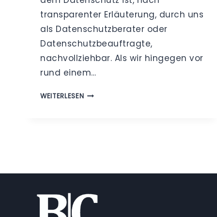
transparenter Erläuterung, durch uns
als Datenschutzberater oder
Datenschutzbeauftragte,
nachvollziehbar. Als wir hingegen vor
rund einem…
APRIL
WEITERLESEN
APRIL
–
DIE
DATENSCHUTZ-
VERPFLICHTUNG
ZUM
GASTZUGANGSZWANG
IM
ONLINEHANDEL