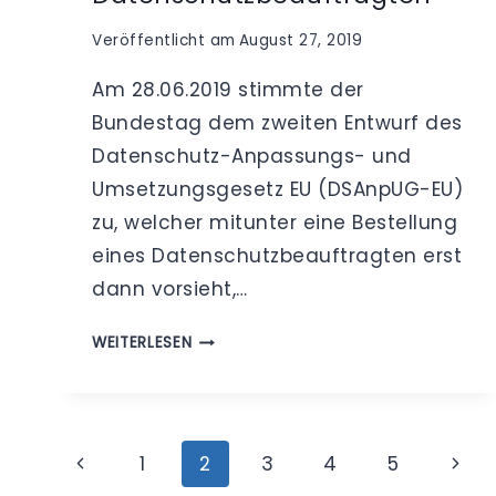
Veröffentlicht am
August 27, 2019
Am 28.06.2019 stimmte der
Bundestag dem zweiten Entwurf des
Datenschutz-Anpassungs- und
Umsetzungsgesetz EU (DSAnpUG-EU)
zu, welcher mitunter eine Bestellung
eines Datenschutzbeauftragten erst
dann vorsieht,…
ZWEITER
WEITERLESEN
ENTWURF
DES
DSANPUG-
EU
Seitennavigation
Vorherige
Näch
1
2
3
4
5
–
BESTELLUNG