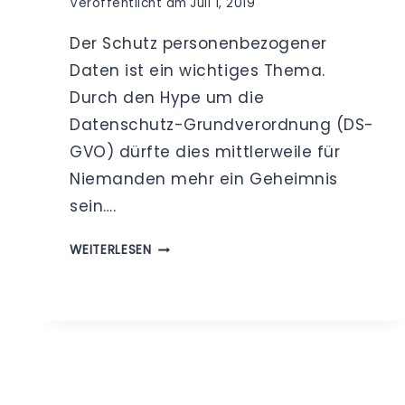
Veröffentlicht am
Juli 1, 2019
Der Schutz personenbezogener
Daten ist ein wichtiges Thema.
Durch den Hype um die
Datenschutz-Grundverordnung (DS-
GVO) dürfte dies mittlerweile für
Niemanden mehr ein Geheimnis
sein….
DATENSCHÜTZER
WEITERLESEN
–
BEDEUTUNG
UND
VERWENDUNG
DES
BEGRIFFS
ste