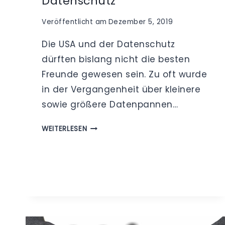
Datenschutz
Veröffentlicht am
Dezember 5, 2019
Die USA und der Datenschutz
dürften bislang nicht die besten
Freunde gewesen sein. Zu oft wurde
in der Vergangenheit über kleinere
sowie größere Datenpannen…
„VOM
WEITERLESEN
FEIND
ZUM
FREUND?“
–
CCPA
UND
COPRA
FÜR