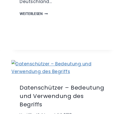
Deutschland…
DATENSCHUTZ-
WEITERLESEN
ANPASSUNGS-
UND
UMSETZUNGSGESETZ
–
WAS
IST
NEU?
Datenschützer – Bedeutung
und Verwendung des
Begriffs