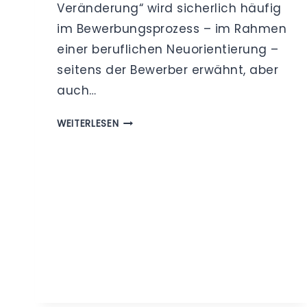
Veränderung“ wird sicherlich häufig
im Bewerbungsprozess – im Rahmen
einer beruflichen Neuorientierung –
seitens der Bewerber erwähnt, aber
auch…
DATENSCHUTZ
WEITERLESEN
IM
BEWERBUNGSPROZESS
–
WELCHE
FEHLER
SIE
DRINGEND
VERMEIDEN
SOLLTEN