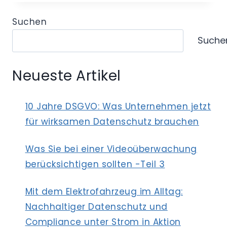
–
AUSWEITUNG
Suchen
DES
Suche
KÜNDIGUNGSSCHUTZES
AUCH
AUF
Neueste Artikel
DEN
STELLVERTRETENDEN
DATENSCHUTZBEAUFTRAGTEN
10 Jahre DSGVO: Was Unternehmen jetzt
MÖGLICH?
für wirksamen Datenschutz brauchen
Was Sie bei einer Videoüberwachung
berücksichtigen sollten -Teil 3
Mit dem Elektrofahrzeug im Alltag:
Nachhaltiger Datenschutz und
Compliance unter Strom in Aktion