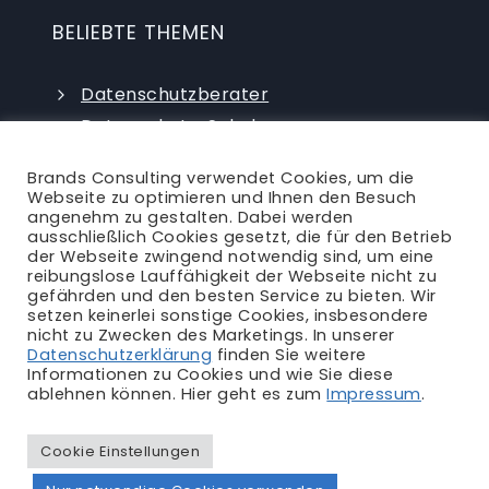
BELIEBTE THEMEN
Datenschutzberater
Datenschutz-Schulungen
Datenschutzauditor
Brands Consulting verwendet Cookies, um die
externer Datenschutzbeauftragter
Webseite zu optimieren und Ihnen den Besuch
angenehm zu gestalten. Dabei werden
ausschließlich Cookies gesetzt, die für den Betrieb
der Webseite zwingend notwendig sind, um eine
reibungslose Lauffähigkeit der Webseite nicht zu
gefährden und den besten Service zu bieten. Wir
setzen keinerlei sonstige Cookies, insbesondere
nicht zu Zwecken des Marketings. In unserer
Ansprechpartner
|
Blog
|
Karriere
|
Datenschutzerklärung
finden Sie weitere
Informationen zu Cookies und wie Sie diese
Impressum
|
Datenschutzerklärung
|
AGB
|
ablehnen können. Hier geht es zum
Impressum
.
Rechtliches
Cookie Einstellungen