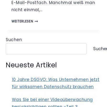
E-Mail-Postfach. Manchmal weiß man
nicht einmal,…
DATENSCHUTZ
WEITERLESEN
MIT
T5F
—
Suchen
EIN
Suche
MITTEL
GEGEN
UNERWÜNSCHTE
Neueste Artikel
WERBUNG
(SPAM)?
10 Jahre DSGVO: Was Unternehmen jetzt
für wirksamen Datenschutz brauchen
Was Sie bei einer Videoüberwachung
berücksichtigen sollten -Teil 3