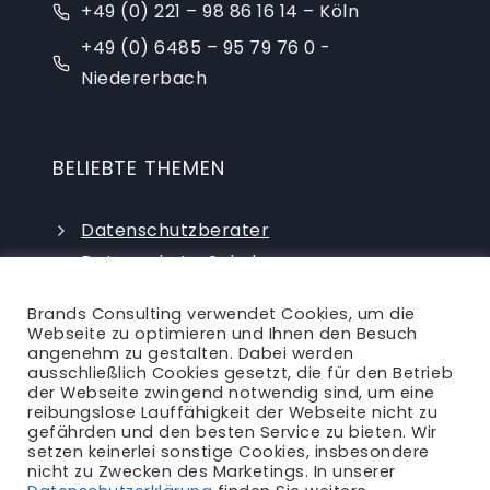
+49 (0) 221 – 98 86 16 14 – Köln
+49 (0) 6485 – 95 79 76 0 -
Niedererbach
BELIEBTE THEMEN
Datenschutzberater
Datenschutz-Schulungen
Datenschutzauditor
Brands Consulting verwendet Cookies, um die
externer Datenschutzbeauftragter
Webseite zu optimieren und Ihnen den Besuch
angenehm zu gestalten. Dabei werden
ausschließlich Cookies gesetzt, die für den Betrieb
der Webseite zwingend notwendig sind, um eine
reibungslose Lauffähigkeit der Webseite nicht zu
gefährden und den besten Service zu bieten. Wir
setzen keinerlei sonstige Cookies, insbesondere
nicht zu Zwecken des Marketings. In unserer
Ansprechpartner
|
Blog
|
Karriere
|