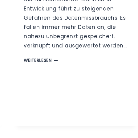
Entwicklung führt zu steigenden
Gefahren des Datenmissbrauchs. Es
fallen immer mehr Daten an, die
nahezu unbegrenzt gespeichert,
verknüpft und ausgewertet werden…
AUSKUNFTSRECHT
WEITERLESEN
IM
DATENSCHUTZ
–
WAS
MÜSSEN
BETROFFENE
UND
VERANTWORTLICHE
STELLEN
BEACHTEN?