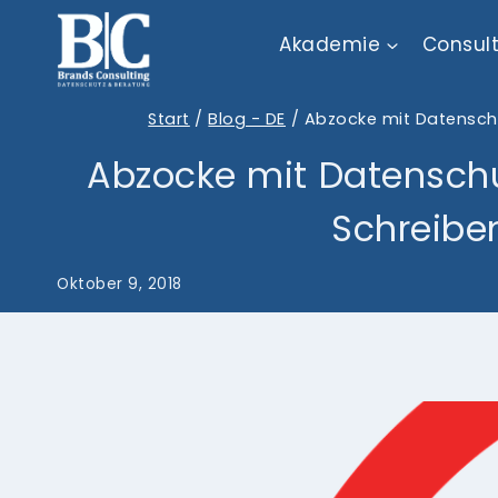
Zum
Akademie
Consul
Inhalt
springen
Start
/
Blog - DE
/
Abzocke mit Datenschu
Abzocke mit Datenschut
Schreibe
Oktober 9, 2018