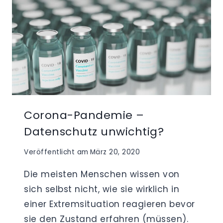
SCHLIESST D
ER D
ATENSCHUTZ M
OBILES A
RBEITEN U
ND H
EIMARBEIT A
US?
Corona-Pandemie –
Datenschutz unwichtig?
Veröffentlicht am
März 20, 2020
Die meisten Menschen wissen von
sich selbst nicht, wie sie wirklich in
einer Extremsituation reagieren bevor
sie den Zustand erfahren (müssen).