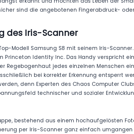
er längst erkannt und möchten das Leben der Sma
 sicher sind die angebotenen Fingerabdruck- ode
ng des Iris-Scanner
Top-Modell Samsung S8 mit seinem Iris-Scanner. 
Princeton Identity Inc. Das Handy verspricht ei
eit der Regebogenhaut jedes einzelnen Menschen ei
chließlich bei korrekter Erkennung entsperrt w
 werden, denn Experten des Chaos Computer Clubs
pannungsfeld technischer und sozialer Entwicklun
trappe, bestehend aus einem hochaufgelösten Fot
cherung per Iris-Scanner ganz einfach umgangen 