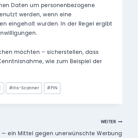
ischen Daten um personenbezogene
genutzt werden, wenn eine
nen eingeholt wurden. In der Regel ergibt
inwilligungen.
chen möchten – sicherstellen, dass
enntnisnahme, wie zum Beispiel der
t
#
Iris-Scanner
#
PIN
WEITER
F — ein Mittel gegen unerwünschte Werbung