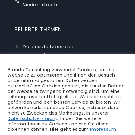
Niedererbach
BELIEBTE THEMEN
Datenschutzberater
Datenschutz-Schulungen
Datenschutzauditor
Brands Consulting verwendet Cookies, um die
externer Datenschutzbeauftragter
Webseite zu optimieren und Ihnen den Besuch
angenehm zu gestalten. Dabei werden
ausschließlich Cookies gesetzt, die für den Betrieb
der Webseite zwingend notwendig sind, um eine
reibungslose Lauffähigkeit der Webseite nicht zu
gefährden und den besten Service zu bieten. Wir
setzen keinerlei sonstige Cookies, insbesondere
nicht zu Zwecken des Marketings. In unserer
Ansprechpartner
|
Blog
|
Karriere
|
Datenschutzerklärung
finden Sie weitere
Informationen zu Cookies und wie Sie diese
Impressum
|
Datenschutzerklärung
|
AGB
|
ablehnen können. Hier geht es zum
Impressum
.