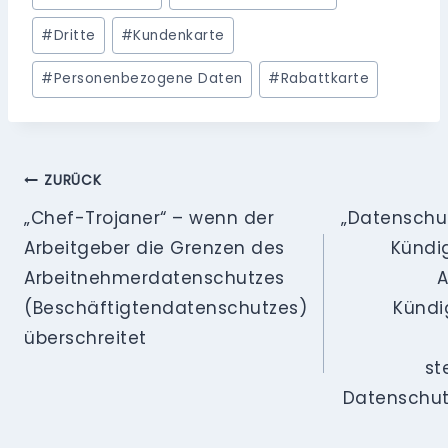
#
Dritte
#
Kundenkarte
#
Personenbezogene Daten
#
Rabattkarte
Beitragsnavigation
ZURÜCK
„Chef-Trojaner“ – wenn der
„Datenschu
Arbeitgeber die Grenzen des
Kündi
Arbeitnehmerdatenschutzes
A
(Beschäftigtendatenschutzes)
Kündi
überschreitet
st
Datenschut