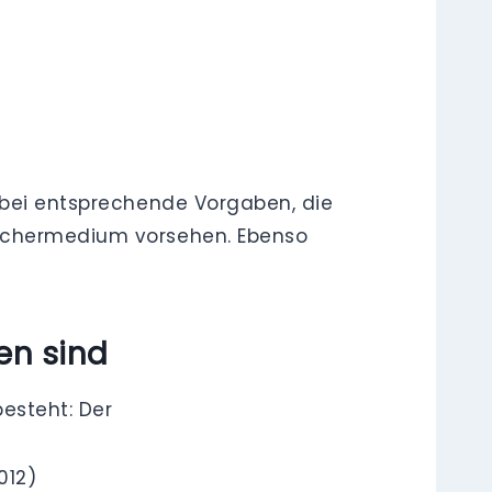
dabei entsprechende Vorgaben, die
eichermedium vorsehen. Ebenso
en sind
besteht: Der
012)