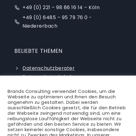
+49 (0) 221 – 98 86 16 14 – Köln
+49 (0) 6485 – 95 79 76 0 -
Niedererbach
BELIEBTE THEMEN
Datenschutzberater
Datenschutz-Schulungen
Datenschutzauditor
Brands Consulting verwendet Cookies, um die
externer Datenschutzbeauftragter
Webseite zu optimieren und Ihnen den Besuch
angenehm zu gestalten. Dabei werden
ausschließlich Cookies gesetzt, die für den Betrieb
der Webseite zwingend notwendig sind, um eine
reibungslose Lauffähigkeit der Webseite nicht zu
gefährden und den besten Service zu bieten. Wir
setzen keinerlei sonstige Cookies, insbesondere
nicht zu Zwecken des Marketings. In unserer