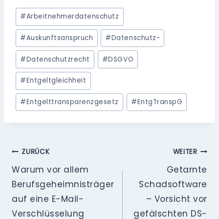
Schlagworte:
#
Arbeitnehmerdatenschutz
#
Auskunftsanspruch
#
Datenschutz-
#
Datenschutzrecht
#
DSGVO
#
Entgeltgleichheit
#
Entgelttransparenzgesetz
#
EntgTranspG
Beitragsnavigation
ZURÜCK
WEITER
Warum vor allem
Getarnte
Berufsgeheimnisträger
Schadsoftware
auf eine E-Mail-
– Vorsicht vor
Verschlüsselung
gefälschten DS-