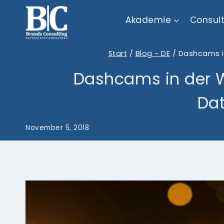
Zum
Akademie
Consul
Inhalt
springen
Start
/
Blog - DE
/
Dashcams i
Dashcams in der W
Da
November 5, 2018