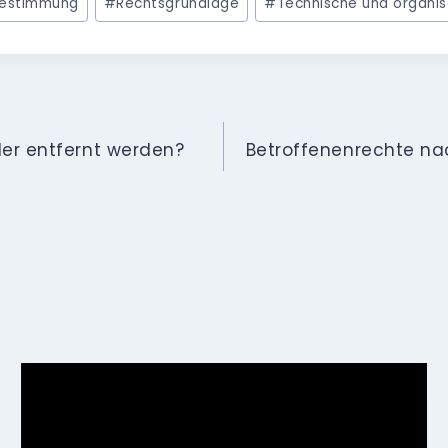
tbestimmung
#
Rechtsgrundlage
#
Technische und organi
er entfernt werden?
Betroffenenrechte n