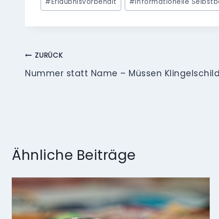
#
Erlaubnisvorbehalt
#
informationelle Selbs
Beitragsnavigation
ZURÜCK
Nummer statt Name – Müssen Klingelschild
Ähnliche Beiträge