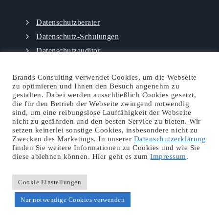
Datenschutzberater
Datenschutz-Schulungen
Datenschutzauditor
externer Datenschutzbeauftragter
Brands Consulting verwendet Cookies, um die Webseite
zu optimieren und Ihnen den Besuch angenehm zu
gestalten. Dabei werden ausschließlich Cookies gesetzt,
die für den Betrieb der Webseite zwingend notwendig
sind, um eine reibungslose Lauffähigkeit der Webseite
nicht zu gefährden und den besten Service zu bieten. Wir
setzen keinerlei sonstige Cookies, insbesondere nicht zu
Ansprechpartner
|
Blog
|
Karriere
|
Zwecken des Marketings. In unserer
Datenschutzerklärung
finden Sie weitere Informationen zu Cookies und wie Sie
Impressum
|
Datenschutzerklärung
|
AGB
|
diese ablehnen können. Hier geht es zum
Impressum
.
Rechtliches
Cookie Einstellungen
Nur notwendige Cookies verwenden
© Brands Consulting 2011 - 2026 | alle Rechte vorbehalten