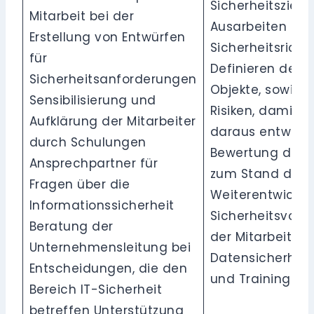
Sicherheitsziel
Mitarbeit bei der
Ausarbeiten un
Erstellung von Entwürfen
Sicherheitsricht
für
Definieren der s
Sicherheitsanforderungen
Objekte, sowie 
Sensibilisierung und
Risiken, damit S
Aufklärung der Mitarbeiter
daraus entwick
durch Schulungen
Bewertung der F
Ansprechpartner für
zum Stand der 
Fragen über die
Weiterentwicklu
Informationssicherheit
Sicherheitsvors
Beratung der
der Mitarbeiter 
Unternehmensleitung bei
Datensicherhei
Entscheidungen, die den
und Trainings er
Bereich IT-Sicherheit
betreffen Unterstützung