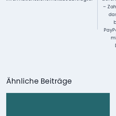
– Zah
da
PayP
mi
Ähnliche Beiträge