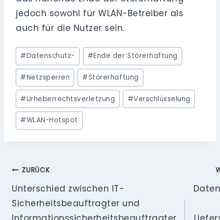
jedoch sowohl für WLAN-Betreiber als
auch für die Nutzer sein.
Schlagworte:
#
Datenschutz-
#
Ende der Störerhaftung
#
Netzsperren
#
Störerhaftung
#
Urheberrechtsverletzung
#
Verschlüsselung
#
WLAN-Hotspot
Beitragsnavigation
ZURÜCK
W
Unterschied zwischen IT-
Daten
Sicherheitsbeauftragter und
Informationssicherheitsbeauftragter
Liefer