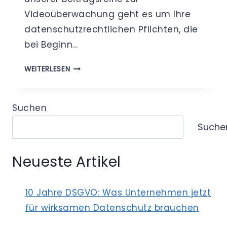
Videoüberwachung geht es um Ihre
datenschutzrechtlichen Pflichten, die
bei Beginn…
WAS
WEITERLESEN
SIE
BEI
EINER
Suchen
VIDEOÜBERWACHUNG
Suche
BERÜCKSICHTIGEN
SOLLTEN
-
Neueste Artikel
TEIL
3
10 Jahre DSGVO: Was Unternehmen jetzt
für wirksamen Datenschutz brauchen