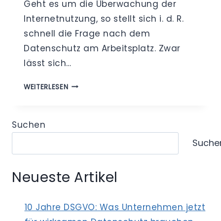
Geht es um die Überwachung der
Internetnutzung, so stellt sich i. d. R.
schnell die Frage nach dem
Datenschutz am Arbeitsplatz. Zwar
lässt sich…
DATENSCHUTZ
WEITERLESEN
AM
ARBEITSPLATZ
–
Suchen
ENTSCHEIDUNG
Suche
DES
EUROPÄISCHEN
GERICHTSHOFS
Neueste Artikel
FÜR
MENSCHENRECHTE
(EGMR)
10 Jahre DSGVO: Was Unternehmen jetzt
ZUR