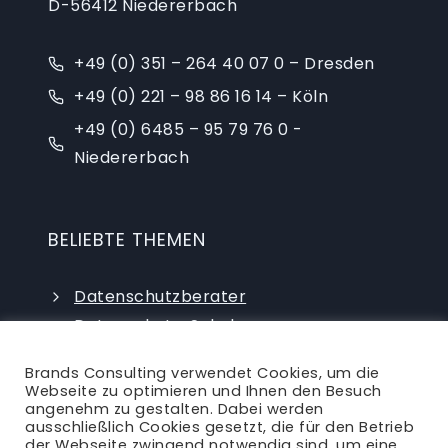
D-56412 Niedererbach
+49 (0) 351 – 264 40 07 0 – Dresden
+49 (0) 221 – 98 86 16 14 – Köln
+49 (0) 6485 – 95 79 76 0 -
Niedererbach
BELIEBTE THEMEN
Datenschutzberater
Datenschutz-Schulungen
Datenschutzauditor
Brands Consulting verwendet Cookies, um die
externer Datenschutzbeauftragter
Webseite zu optimieren und Ihnen den Besuch
angenehm zu gestalten. Dabei werden
ausschließlich Cookies gesetzt, die für den Betrieb
der Webseite zwingend notwendig sind, um eine