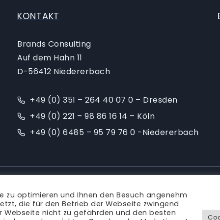
KONTAKT
Brands Consulting
Auf dem Hahn 11
D-56412 Niedererbach
+49 (0) 351 – 264 40 07 0 – Dresden
+49 (0) 221 – 98 86 16 14 – Köln
+49 (0) 6485 – 95 79 76 0 -Niedererbach
Ansprechpartner
|
Blog
|
Karriere
|
Impressum
te zu optimieren und Ihnen den Besuch angenehm
Rechtliches
etzt, die für den Betrieb der Webseite zwingend
er Webseite nicht zu gefährden und den besten
Coo