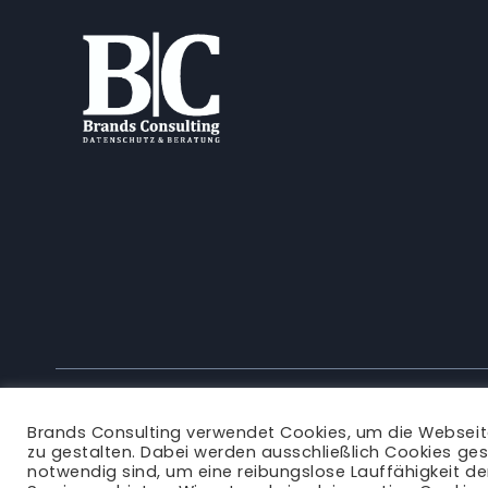
SELBSTBELASTUNGSFREIHEIT
–
EINE
PFLICHT
ZUR
SELBSTANZEIGE?
Brands Consulting verwendet Cookies, um die Websei
zu gestalten. Dabei werden ausschließlich Cookies ges
notwendig sind, um eine reibungslose Lauffähigkeit d