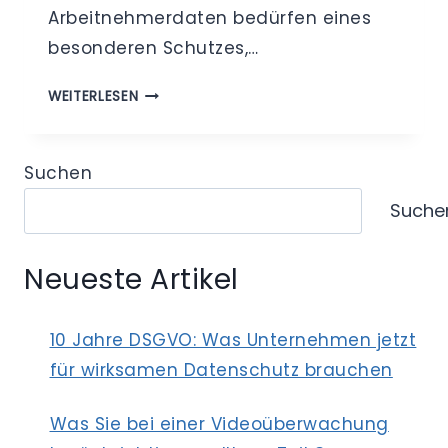
Arbeitnehmerdaten bedürfen eines
besonderen Schutzes,…
MITBESTIMMUNG
WEITERLESEN
BEIM
DATENSCHUTZ
–
Suchen
WIE
Suche
DER
BETRIEBSRAT
DATENSCHUTZ-
Neueste Artikel
RISIKEN
MINIMIEREN
KANN
10 Jahre DSGVO: Was Unternehmen jetzt
für wirksamen Datenschutz brauchen
Was Sie bei einer Videoüberwachung