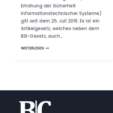
Erhöhung der Sicherheit
informationstechnischer Systeme)
gilt seit dem 25. Juli 2015. Es ist ein
Artikelgesetz, welches neben dem
BSI-Gesetz, auch…
IT-
WEITERLESEN
SICHERHEITSGESETZ
–
REGELUNG
ZUR
ERHÖHUNG
DER
SICHERHEIT
FÜR
INFORMATIONSTECHNISCHE
SYSTEME