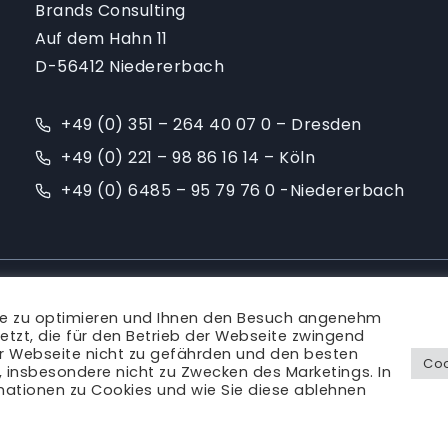
Brands Consulting
Auf dem Hahn 11
D-56412 Niedererbach
+49 (0) 351 – 264 40 07 0 – Dresden
+49 (0) 221 – 98 86 16 14 – Köln
+49 (0) 6485 – 95 79 76 0 -Niedererbach
Ansprechpartner
|
Blog
|
Karriere
|
Impressum
te zu optimieren und Ihnen den Besuch angenehm
Rechtliches
etzt, die für den Betrieb der Webseite zwingend
er Webseite nicht zu gefährden und den besten
Coo
s, insbesondere nicht zu Zwecken des Marketings. In
mationen zu Cookies und wie Sie diese ablehnen
© Brands Consulting 2011 - 2026 | alle Rechte vorbehalten