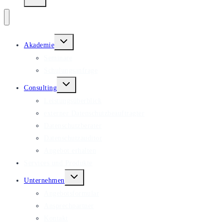
Untermenü
Akademie
umschalten
Seminare
Schulungsanfrage
Untermenü
Consulting
umschalten
Leistungsüberblick
externer Datenschutzbeauftragter
Datenschutzberater
Datenschutzauditor
Angebot erhalten
Services und Produkte
Untermenü
Unternehmen
umschalten
Angebotsformular
Ansprechpartner
Kontakt