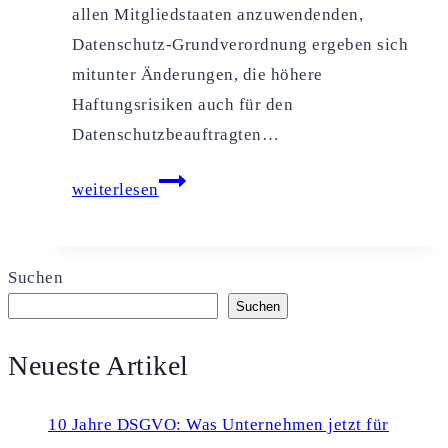
allen Mitgliedstaaten anzuwendenden,
Datenschutz-Grundverordnung ergeben sich
mitunter Änderungen, die höhere
Haftungsrisiken auch für den
Datenschutzbeauftragten…
Die
weiterlesen
Haftung
des
Datenschutzbeauftragten
Suchen
–
Suchen
Was
Neueste Artikel
ändert
sich
mit
10 Jahre DSGVO: Was Unternehmen jetzt für