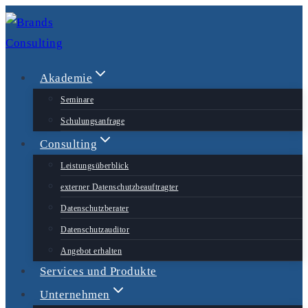
Zum
Inhalt
springen
Akademie
Seminare
Schulungsanfrage
Consulting
Leistungsüberblick
externer Datenschutzbeauftragter
Datenschutzberater
Datenschutzauditor
Angebot erhalten
Services und Produkte
Unternehmen