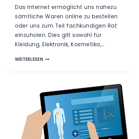
Das Internet ermöglicht uns nahezu
sämtliche Waren online zu bestellen
oder uns zum Teil fachkundigen Rat
einzuholen. Dies gilt sowohl für
Kleidung, Elektronik, Kosmetika,…
„ONLINE-
WEITERLESEN
APOTHEKE
DATENSCHUTZ“–
ZU
RISIKEN
UND
NEBENWIRKUNGEN
FRAGEN
SIE
IHREN
DATENSCHUTZBEAUFTRAGTEN