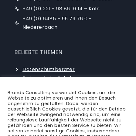
+49 (0) 221 – 98 86 16 14 – Köln
+49 (0) 6485 – 95 79 76 0 -
Niedererbach
BELIEBTE THEMEN
Datenschutzberater
Datenschutz-Schulungen
Datenschutzauditor
Brands Consulting verwendet Cookies, um die
externer Datenschutzbeauftragter
Webseite zu optimieren und Ihnen den Besuch
angenehm zu gestalten. Dabei werden
ausschließlich Cookies gesetzt, die für den Betrieb
der Webseite zwingend notwendig sind, um eine
reibungslose Lauffähigkeit der Webseite nicht zu
gefährden und den besten Service zu bieten. Wir
setzen keinerlei sonstige Cookies, insbesondere