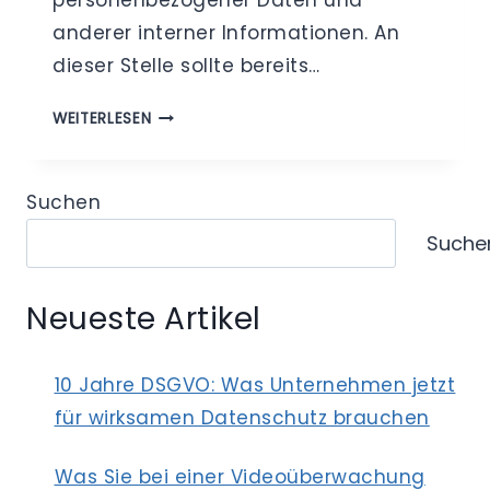
anderer interner Informationen. An
dieser Stelle sollte bereits…
AUFTRAGSDATENVERARBEITUNG
WEITERLESEN
ODER
FUNKTIONSÜBERTRAGUNG
–
Suchen
DATENSCHUTZRECHTLICHE
Suche
UND
–
ORGANISATORISCHE
Neueste Artikel
UNTERSCHEIDUNG
VON
DIENSTLEISTERN
10 Jahre DSGVO: Was Unternehmen jetzt
für wirksamen Datenschutz brauchen
Was Sie bei einer Videoüberwachung