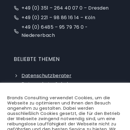
+49 (0) 351 – 264 40 07 0 – Dresden
+49 (0) 221 – 98 86 16 14 – Köln
+49 (0) 6485 – 95 79 76 0 -
Niedererbach
BELIEBTE THEMEN
Datenschutzberater
Datenschutz-Schulungen
Datenschutzauditor
Brands Consulting verwendet Cookies, um die
externer Datenschutzbeauftragter
Webseite zu optimieren und Ihnen den Besuch
angenehm zu gestalten. Dabei werden
ausschließlich Cookies gesetzt, die für den Betrieb
der Webseite zwingend notwendig sind, um eine
reibungslose Lauffähigkeit der Webseite nicht zu
gefährden und den besten Service zu bieten. Wir