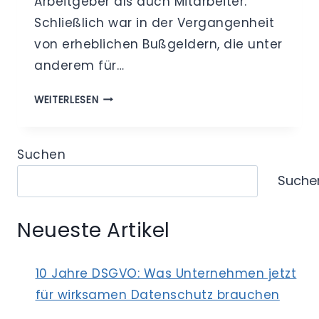
Arbeitgeber als auch Mitarbeiter.
Schließlich war in der Vergangenheit
von erheblichen Bußgeldern, die unter
anderem für…
BUSSGELDER, G
WEITERLESEN
ELD- U
ND F
REIHEITSSTRAFEN –
Suchen
Z
Suche
U E
RWARTENDE S
ANKTIONEN I
Neueste Artikel
M D
ATENSCHUTZ
10 Jahre DSGVO: Was Unternehmen jetzt
für wirksamen Datenschutz brauchen