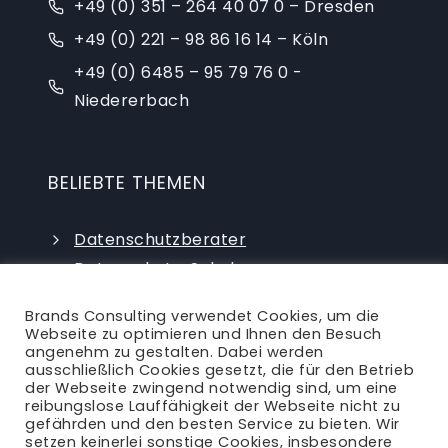
+49 (0) 351 – 264 40 07 0 – Dresden
+49 (0) 221 – 98 86 16 14 – Köln
+49 (0) 6485 – 95 79 76 0 -
Niedererbach
BELIEBTE THEMEN
Datenschutzberater
Datenschutz-Schulungen
Datenschutzauditor
Brands Consulting verwendet Cookies, um die
externer Datenschutzbeauftragter
Webseite zu optimieren und Ihnen den Besuch
angenehm zu gestalten. Dabei werden
ausschließlich Cookies gesetzt, die für den Betrieb
der Webseite zwingend notwendig sind, um eine
reibungslose Lauffähigkeit der Webseite nicht zu
gefährden und den besten Service zu bieten. Wir
setzen keinerlei sonstige Cookies, insbesondere