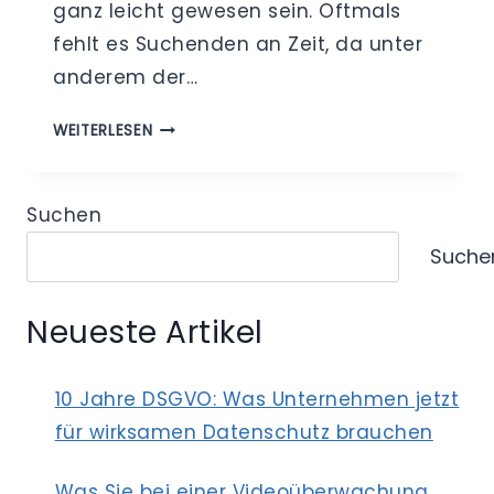
ganz leicht gewesen sein. Oftmals
fehlt es Suchenden an Zeit, da unter
anderem der…
DER
WEITERLESEN
BLICK
OHNE
ROSAROTE
Suchen
BRILLE
Suche
–
WIE
VIELE
Neueste Artikel
DATEN
GEBEN
DATING-
10 Jahre DSGVO: Was Unternehmen jetzt
APPS
für wirksamen Datenschutz brauchen
PREIS?
Was Sie bei einer Videoüberwachung