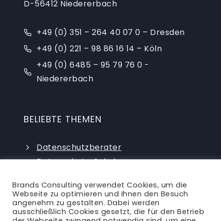
D-56412 Niedererbach
+49 (0) 351 – 264 40 07 0 – Dresden
+49 (0) 221 – 98 86 16 14 – Köln
+49 (0) 6485 – 95 79 76 0 -
Niedererbach
BELIEBTE THEMEN
Datenschutzberater
Datenschutz-Schulungen
Datenschutzauditor
Brands Consulting verwendet Cookies, um die
externer Datenschutzbeauftragter
Webseite zu optimieren und Ihnen den Besuch
angenehm zu gestalten. Dabei werden
ausschließlich Cookies gesetzt, die für den Betrieb
der Webseite zwingend notwendig sind, um eine