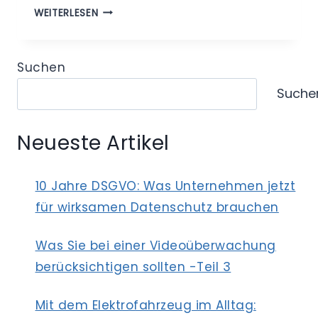
INTERNATIONALER
WEITERLESEN
DATENTRANSFER
–
DIE
Suchen
ENTWICKLUNG
Suche
DES
DATENSCHUTZES
IN
Neueste Artikel
JAPAN
10 Jahre DSGVO: Was Unternehmen jetzt
für wirksamen Datenschutz brauchen
Was Sie bei einer Videoüberwachung
berücksichtigen sollten -Teil 3
Mit dem Elektrofahrzeug im Alltag: