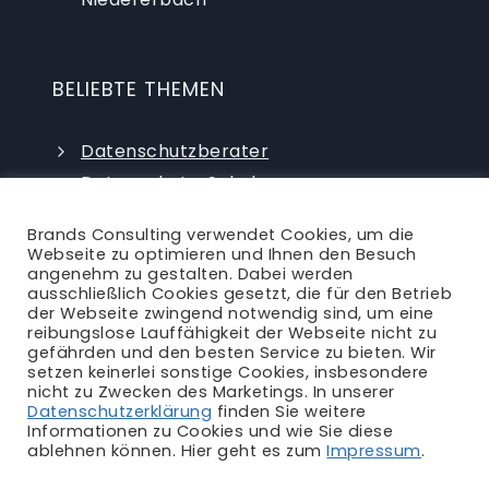
BELIEBTE THEMEN
Datenschutzberater
Datenschutz-Schulungen
Datenschutzauditor
Brands Consulting verwendet Cookies, um die
externer Datenschutzbeauftragter
Webseite zu optimieren und Ihnen den Besuch
angenehm zu gestalten. Dabei werden
ausschließlich Cookies gesetzt, die für den Betrieb
der Webseite zwingend notwendig sind, um eine
reibungslose Lauffähigkeit der Webseite nicht zu
gefährden und den besten Service zu bieten. Wir
setzen keinerlei sonstige Cookies, insbesondere
nicht zu Zwecken des Marketings. In unserer
Ansprechpartner
|
Blog
|
Karriere
|
Datenschutzerklärung
finden Sie weitere
Informationen zu Cookies und wie Sie diese
Impressum
|
Datenschutzerklärung
|
AGB
|
ablehnen können. Hier geht es zum
Impressum
.
Rechtliches