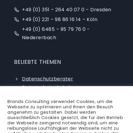
+49 (0) 351 – 264 40 07 0 – Dresden
+49 (0) 221 – 98 86 16 14 – Köln
+49 (0) 6485 – 95 79 76 0 -
Niedererbach
BELIEBTE THEMEN
Datenschutzberater
Datenschutz-Schulungen
Datenschutzauditor
Brands Consulting verwendet Cookies, um die
externer Datenschutzbeauftragter
Webseite zu optimieren und Ihnen den Besuch
angenehm zu gestalten. Dabei werden
ausschließlich Cookies gesetzt, die für den Betrieb
der Webseite zwingend notwendig sind, um eine
reibungslose Lauffähigkeit der Webseite nicht zu