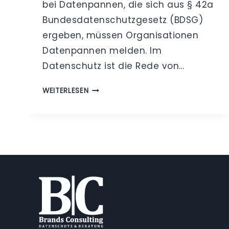
bei Datenpannen, die sich aus § 42a
Bundesdatenschutzgesetz (BDSG)
ergeben, müssen Organisationen
Datenpannen melden. Im
Datenschutz ist die Rede von…
PRÄVENTION
WEITERLESEN
STATT
DATENPANNE
–
BUSSGELDER, I
MAGEVERLUST U
ND I
NFORMATIONSPFLICHTEN B
EI D
ATENPANNEN G
EMÄSS §
42