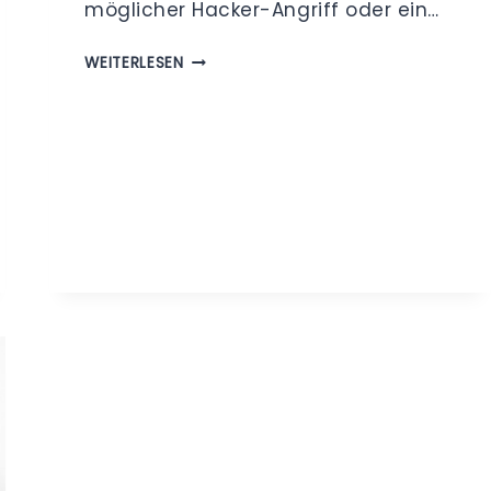
möglicher Hacker-Angriff oder ein…
UMGANG
WEITERLESEN
MIT
DATENPANNEN
–
MELDEPFLICHT
BINNEN
72
STUNDEN