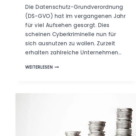
Die Datenschutz-Grundverordnung
(DS-GVO) hat im vergangenen Jahr
für viel Aufsehen gesorgt. Dies
scheinen Cyberkriminelle nun für
sich ausnutzen zu wollen. Zurzeit
erhalten zahlreiche Unternehmen…
GETARNTE
WEITERLESEN
SCHADSOFTWARE
–
VORSICHT
VOR
GEFÄLSCHTEN
DS-
GVO-
ABMAHNUNGEN