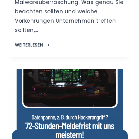
Malwareüberraschung. Was genau Sie
beachten sollten und welche
Vorkehrungen Unternehmen treffen
sollten,…
VORSICHT,
WEITERLESEN
TROJANER!
–
„FAKE-
BEWERBUNGEN“
IM
UMLAUF