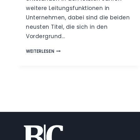
weitere Leitungsfunktionen in
Unternehmen, dabei sind die beiden
neusten Titel, die sich in den
Vordergrund…
CHIEF
WEITERLESEN
DATA
OFFICER
(CDO),
CHIEF
ANALYTICS
OFFICER
(CAO)
UND
DER
DATENSCHUTZ