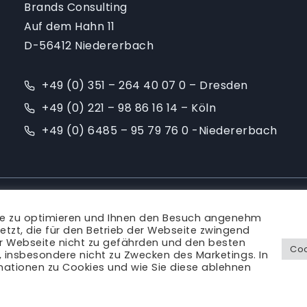
Brands Consulting
Auf dem Hahn 11
D-56412 Niedererbach
+49 (0) 351 – 264 40 07 0 – Dresden
+49 (0) 221 – 98 86 16 14 – Köln
+49 (0) 6485 – 95 79 76 0 -Niedererbach
Ansprechpartner
|
Blog
|
Karriere
|
Impressum
te zu optimieren und Ihnen den Besuch angenehm
Rechtliches
etzt, die für den Betrieb der Webseite zwingend
er Webseite nicht zu gefährden und den besten
Coo
s, insbesondere nicht zu Zwecken des Marketings. In
mationen zu Cookies und wie Sie diese ablehnen
© Brands Consulting 2011 - 2026 | alle Rechte vorbehalten