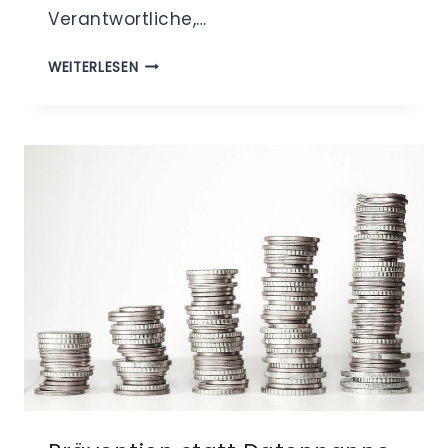
Verantwortliche,…
DATENSCHUTZ
WEITERLESEN
BEI
GEWINNSPIELEN:
KOPPLUNGSVERBOT
JA
ODER
NEIN?