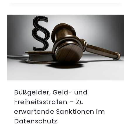
DATENPANNE
–
BUSSGELDER, I
MAGEVERLUST U
ND I
NFORMATIONSPFLICHTEN B
EI D
ATENPANNEN G
EMÄSS §
42
A BD
SG
Bußgelder, Geld- und
Freiheitsstrafen – Zu
erwartende Sanktionen im
Datenschutz