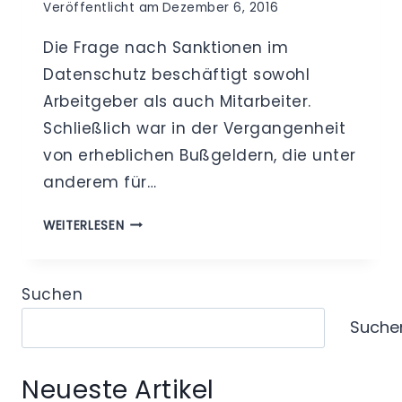
Veröffentlicht am
Dezember 6, 2016
Die Frage nach Sanktionen im
Datenschutz beschäftigt sowohl
Arbeitgeber als auch Mitarbeiter.
Schließlich war in der Vergangenheit
von erheblichen Bußgeldern, die unter
anderem für…
BUSSGELDER, G
WEITERLESEN
ELD- U
ND F
REIHEITSSTRAFEN –
Suchen
Z
Suche
U E
RWARTENDE S
ANKTIONEN I
Neueste Artikel
M D