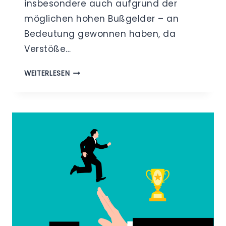
insbesondere auch aufgrund der
möglichen hohen Bußgelder – an
Bedeutung gewonnen haben, da
Verstöße…
ZUKÜNFTIG
WEITERLESEN
HÖHERE
BUSSGELDER? –
K
ONZEPT D
ER D
SK