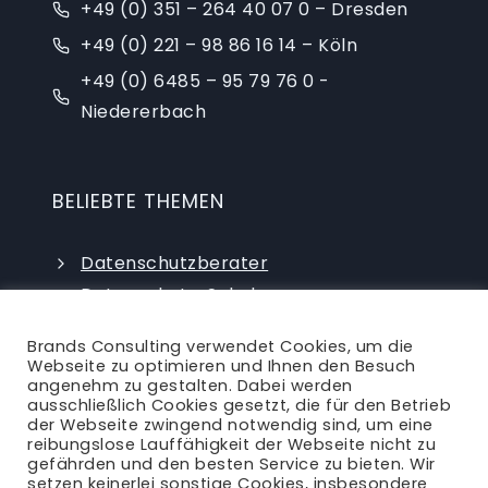
+49 (0) 351 – 264 40 07 0 – Dresden
+49 (0) 221 – 98 86 16 14 – Köln
+49 (0) 6485 – 95 79 76 0 -
Niedererbach
BELIEBTE THEMEN
Datenschutzberater
Datenschutz-Schulungen
Datenschutzauditor
Brands Consulting verwendet Cookies, um die
externer Datenschutzbeauftragter
Webseite zu optimieren und Ihnen den Besuch
angenehm zu gestalten. Dabei werden
ausschließlich Cookies gesetzt, die für den Betrieb
der Webseite zwingend notwendig sind, um eine
reibungslose Lauffähigkeit der Webseite nicht zu
gefährden und den besten Service zu bieten. Wir
setzen keinerlei sonstige Cookies, insbesondere