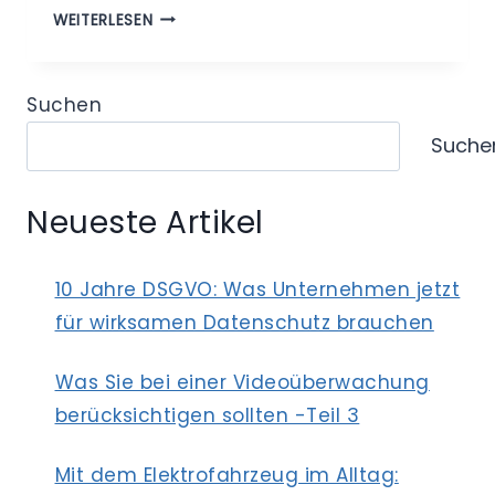
INTERNATIONALER
WEITERLESEN
DATENTRANSFER
–
ANGEMESSENHEITSBESCHLUSS
Suchen
DER
Suche
EU-
KOMMISSION
FÜR
Neueste Artikel
JAPAN
10 Jahre DSGVO: Was Unternehmen jetzt
für wirksamen Datenschutz brauchen
Was Sie bei einer Videoüberwachung
berücksichtigen sollten -Teil 3
Mit dem Elektrofahrzeug im Alltag: