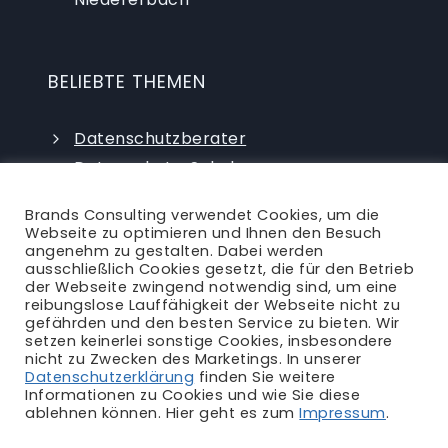
BELIEBTE THEMEN
Datenschutzberater
Datenschutz-Schulungen
Datenschutzauditor
Brands Consulting verwendet Cookies, um die
externer Datenschutzbeauftragter
Webseite zu optimieren und Ihnen den Besuch
angenehm zu gestalten. Dabei werden
ausschließlich Cookies gesetzt, die für den Betrieb
der Webseite zwingend notwendig sind, um eine
reibungslose Lauffähigkeit der Webseite nicht zu
gefährden und den besten Service zu bieten. Wir
setzen keinerlei sonstige Cookies, insbesondere
nicht zu Zwecken des Marketings. In unserer
Ansprechpartner
|
Blog
|
Karriere
|
Datenschutzerklärung
finden Sie weitere
Informationen zu Cookies und wie Sie diese
Impressum
|
Datenschutzerklärung
|
AGB
|
ablehnen können. Hier geht es zum
Impressum
.
Rechtliches