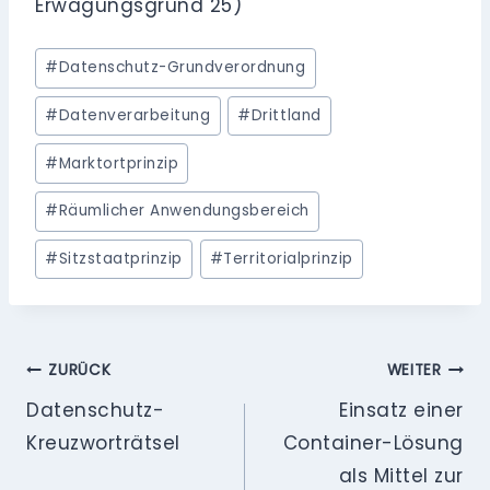
Erwägungsgrund 25)
Schlagworte:
#
Datenschutz-Grundverordnung
#
Datenverarbeitung
#
Drittland
#
Marktortprinzip
#
Räumlicher Anwendungsbereich
#
Sitzstaatprinzip
#
Territorialprinzip
Beitragsnavigation
ZURÜCK
WEITER
Datenschutz-
Einsatz einer
Kreuzworträtsel
Container-Lösung
als Mittel zur