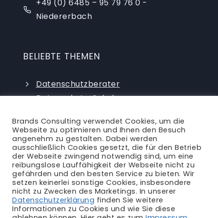
+49 (0) 6485 – 95 79 76 0 -
Niedererbach
BELIEBTE THEMEN
Datenschutzberater
Datenschutz-Schulungen
Datenschutzauditor
Brands Consulting verwendet Cookies, um die
externer Datenschutzbeauftragter
Webseite zu optimieren und Ihnen den Besuch
angenehm zu gestalten. Dabei werden
ausschließlich Cookies gesetzt, die für den Betrieb
der Webseite zwingend notwendig sind, um eine
reibungslose Lauffähigkeit der Webseite nicht zu
gefährden und den besten Service zu bieten. Wir
setzen keinerlei sonstige Cookies, insbesondere
nicht zu Zwecken des Marketings. In unserer
Ansprechpartner
|
Blog
|
Karriere
|
Datenschutzerklärung
finden Sie weitere
Informationen zu Cookies und wie Sie diese
Impressum
|
Datenschutzerklärung
|
AGB
|
ablehnen können. Hier geht es zum
Impressum
.