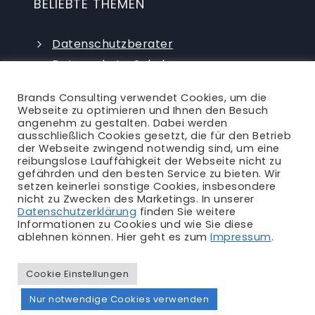
BELIEBTE THEMEN
Datenschutzberater
Datenschutz-Schulungen
Datenschutzauditor
Brands Consulting verwendet Cookies, um die
externer Datenschutzbeauftragter
Webseite zu optimieren und Ihnen den Besuch
angenehm zu gestalten. Dabei werden
ausschließlich Cookies gesetzt, die für den Betrieb
der Webseite zwingend notwendig sind, um eine
reibungslose Lauffähigkeit der Webseite nicht zu
gefährden und den besten Service zu bieten. Wir
setzen keinerlei sonstige Cookies, insbesondere
nicht zu Zwecken des Marketings. In unserer
Ansprechpartner
|
Blog
|
Karriere
|
Datenschutzerklärung
finden Sie weitere
Informationen zu Cookies und wie Sie diese
Impressum
|
Datenschutzerklärung
|
AGB
|
ablehnen können. Hier geht es zum
Impressum
.
Rechtliches
Cookie Einstellungen
Nur notwendige Cookies verwenden
© Brands Consulting 2011 - 2026 | alle Rechte vorbehalten