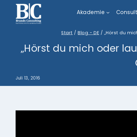
Zum
Akademie
Consul
Inhalt
springen
Start
/
Blog - DE
/
„Hörst du mic
„Hörst du mich oder la
Juli 13, 2016