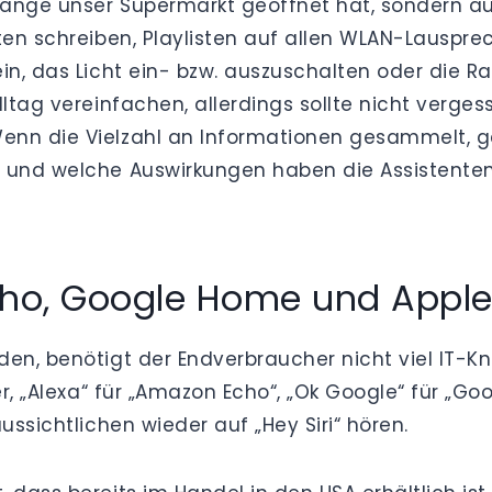
 lange unser Supermarkt geöffnet hat, sondern 
sten schreiben, Playlisten auf allen WLAN-Lauspr
in, das Licht ein- bzw. auszuschalten oder die R
lltag vereinfachen, allerdings sollte nicht verge
enn die Vielzahl an Informationen gesammelt, g
 und welche Auswirkungen haben die Assistenten „
o, Google Home und Apples S
den, benötigt der Endverbraucher nicht viel IT-K
er, „Alexa“ für „Amazon Echo“, „Ok Google“ für „G
ussichtlichen wieder auf „Hey Siri“ hören.